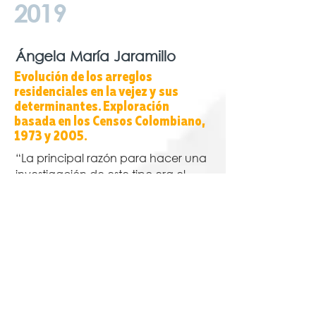
2019
Ángela María Jaramillo
Evolución de los arreglos
residenciales en la vejez y sus
determinantes. Exploración
basada en los Censos Colombiano,
1973 y 2005.
“La principal razón para hacer una
investigación de este tipo era el
interés por demostrar que las
políticas públicas sobre
envejecimiento y vejez en el país no
estaban considerando los cambios
en las formas de organización
familiar y residencial de los viejos
para su formulación e
implementación."